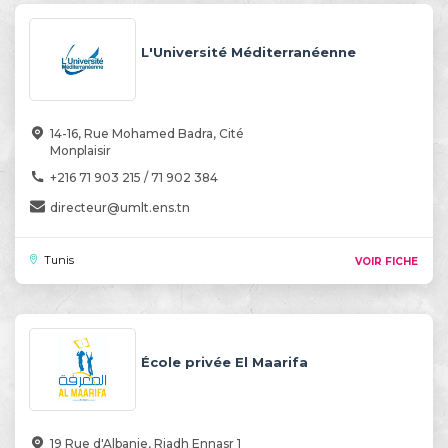
L'Université Méditerranéenne
14-16, Rue Mohamed Badra, Cité
Monplaisir
+216 71 903 215 / 71 902 384
directeur@umlt.ens.tn
Tunis
VOIR FICHE
École privée El Maarifa
19 Rue d'Albanie, Riadh Ennasr 1