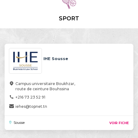
SPORT
IHE Sousse
Campus universitaire Boukhzar,
route de ceinture Bouhssina
+216 73 23 52 91
iehes@topnet.tn
Sousse
VOIR FICHE