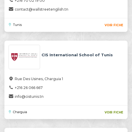
+216 70 02 19 00
contact@wallstreetenglish.tn
Tunis
VOIR FICHE
CIS International School of Tunis
Rue Des Usines, Charguia 1
+216 26 066 667
info@cistunis.tn
Charguia
VOIR FICHE