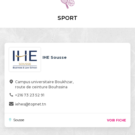
SPORT
IHE Sousse
Campus universitaire Boukhzar,
route de ceinture Bouhssina
+216 73 23 52 91
iehes@topnet.tn
Sousse
VOIR FICHE