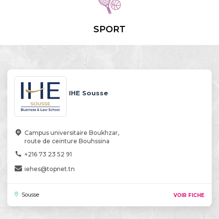
SPORT
IHE Sousse
Campus universitaire Boukhzar,
route de ceinture Bouhssina
+216 73 23 52 91
iehes@topnet.tn
Sousse
VOIR FICHE