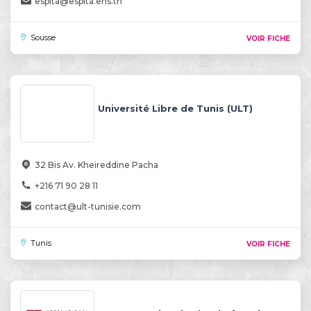
espita@espita.ens.tn
Sousse
VOIR FICHE
Université Libre de Tunis (ULT)
32 Bis Av. Kheireddine Pacha
+216 71 90 28 11
contact@ult-tunisie.com
Tunis
VOIR FICHE