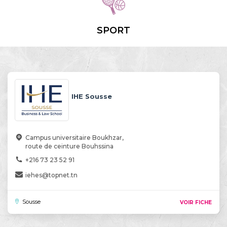
SPORT
IHE Sousse
Campus universitaire Boukhzar,
route de ceinture Bouhssina
+216 73 23 52 91
iehes@topnet.tn
Sousse
VOIR FICHE