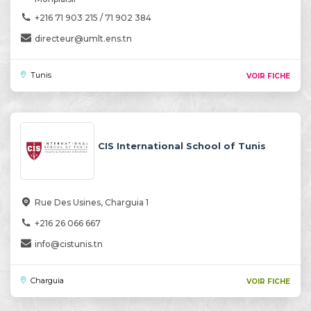
+216 71 903 215 / 71 902 384
directeur@umlt.ens.tn
Tunis
VOIR FICHE
CIS International School of Tunis
Rue Des Usines, Charguia 1
+216 26 066 667
info@cistunis.tn
Charguia
VOIR FICHE