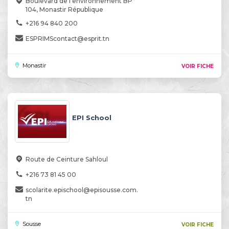
Boulevard de l'environnement BP
104, Monastir République
+216 94 840 200
ESPRIMScontact@esprit.tn
Monastir
VOIR FICHE
EPI School
Route de Ceinture Sahloul
+216 73 81 45 00
scolarite.epischool@episousse.com.
tn
Sousse
VOIR FICHE