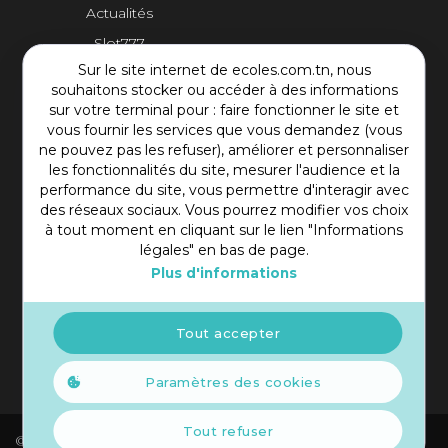
Actualités
Slot777
Sur le site internet de ecoles.com.tn, nous
Contact Plateforme
souhaitons stocker ou accéder à des informations
sur votre terminal pour : faire fonctionner le site et
vous fournir les services que vous demandez (vous
Rue Mohamed Shim, Rbat Monastir 5000 Tunisie
ne pouvez pas les refuser), améliorer et personnaliser
+216 97 50 60 54
les fonctionnalités du site, mesurer l'audience et la
contact@ecoles.com.tn
performance du site, vous permettre d'interagir avec
des réseaux sociaux. Vous pourrez modifier vos choix
à tout moment en cliquant sur le lien "Informations
légales" en bas de page.
Plus d'informations
Tout accepter
Paramètres des cookies
Tout refuser
© 2021 Copyright Ecoles. Tous droits réservés.