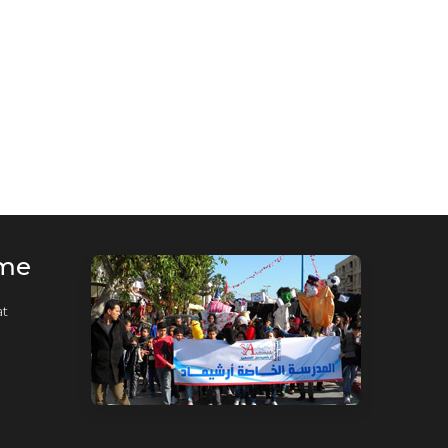
te
rme
t