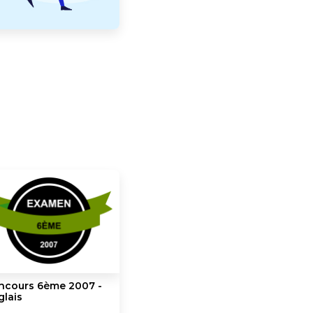
ncours 6ème 2007 -
glais