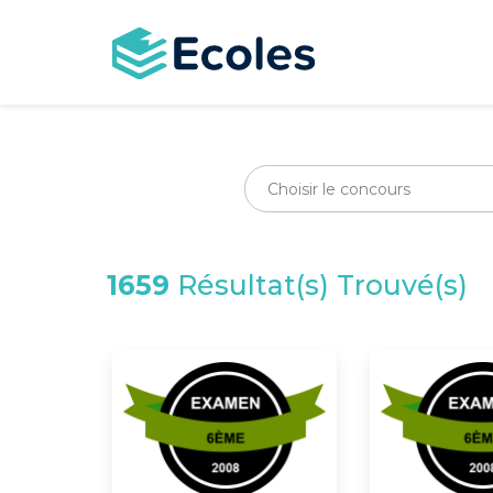
Aller
au
contenu
principal
1659
Résultat(s) Trouvé(s)