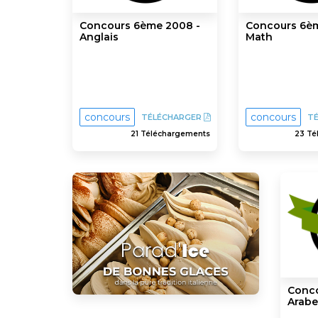
Concours 6ème 2008 -
Concours 6èm
Anglais
Math
concours
concours
TÉLÉCHARGER
T
21 Téléchargements
23 Té
Conco
Arabe