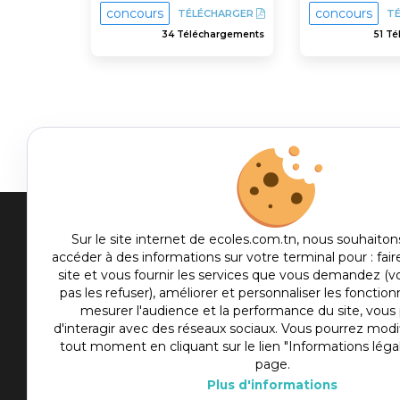
concours
concours
TÉLÉCHARGER
T
34 Téléchargements
51 T
Men
Sur le site internet de ecoles.com.tn, nous souhaiton
accéder à des informations sur votre terminal pour : fair
me
site et vous fournir les services que vous demandez (
Etablis
foot
pas les refuser), améliorer et personnaliser les fonctionn
Culture
mesurer l'audience et la performance du site, vou
d'interagir avec des réseaux sociaux. Vous pourrez modif
Sport
tout moment en cliquant sur le lien "Informations léga
Articles
page.
Plus d'informations
Actualité