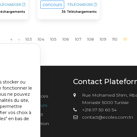
concours
ÉLÉCHARGER
TÉLÉCHARGER
éléchargements
36 Téléchargements
Première
«
Page
‹
Page
103
Page
104
Page
105
Page
106
Page
107
Page
108
Page
109
Page
110
Page
111
page
précédente
couran
u
Contact Platefo
s stocker ou
e fonctionner le
nu
vous ne pouvez
Rue Mohamed Shim, Rba
sements
Annonces
er2
alités du site,
Monastir 5000 Tunisie
Concours
s permettre
+216 97 50 60 54
ier vos choix à
Contact
contact@ecoles.com.tn
les" en bas de
Inscription
s