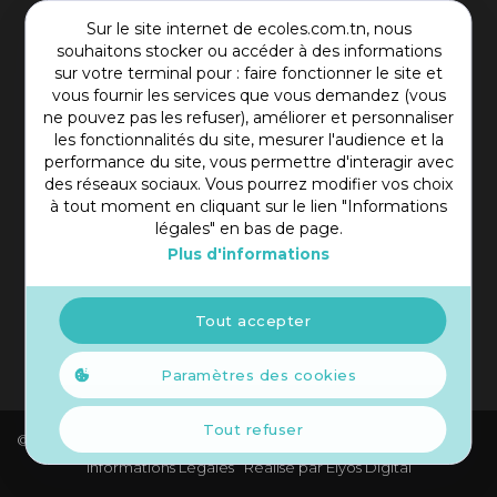
Sur le site internet de ecoles.com.tn, nous
Contact Plateforme
souhaitons stocker ou accéder à des informations
sur votre terminal pour : faire fonctionner le site et
vous fournir les services que vous demandez (vous
Rue Mohamed Shim, Rbat Monastir 5000 Tunisie
ne pouvez pas les refuser), améliorer et personnaliser
+216 97 50 60 54
les fonctionnalités du site, mesurer l'audience et la
contact@ecoles.com.tn
performance du site, vous permettre d'interagir avec
des réseaux sociaux. Vous pourrez modifier vos choix
à tout moment en cliquant sur le lien "Informations
légales" en bas de page.
Plus d'informations
Tout accepter
Paramètres des cookies
Tout refuser
© 2021 Copyright Ecoles. Tous droits réservés.
Informations Légales
Réalisé par
Elyos Digital