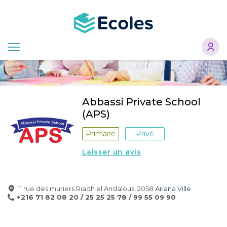
Aller
au
contenu
principal
Abbassi Private School
(APS)
Primaire
Privé
Laisser un avis
11 rue des muriers Riadh el Andalous, 2058
Ariana Ville
+216 71 82 08 20 / 25 25 25 78 / 99 55 09 90