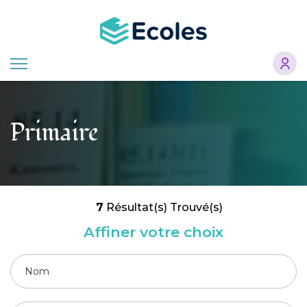
Aller
au
contenu
principal
Primaire
7
Résultat(s) Trouvé(s)
Affiner votre choix