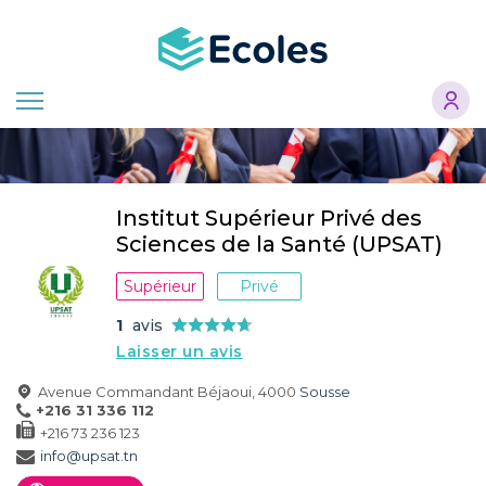
Aller
au
contenu
principal
Institut Supérieur Privé des
Sciences de la Santé (UPSAT)
Supérieur
Privé
1
avis
Laisser un avis
Avenue Commandant Béjaoui, 4000
Sousse
+216 31 336 112
+216 73 236 123
info@upsat.tn