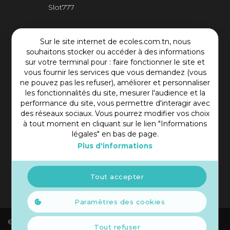
Slot777
Contact Plateforme
Sur le site internet de ecoles.com.tn, nous
souhaitons stocker ou accéder à des informations
Rue Mohamed Shim, Rbat Monastir 5000 Tunisie
sur votre terminal pour : faire fonctionner le site et
vous fournir les services que vous demandez (vous
+216 97 50 60 54
ne pouvez pas les refuser), améliorer et personnaliser
contact@ecoles.com.tn
les fonctionnalités du site, mesurer l'audience et la
performance du site, vous permettre d'interagir avec
des réseaux sociaux. Vous pourrez modifier vos choix
à tout moment en cliquant sur le lien "Informations
légales" en bas de page.
Plus d'informations
Tout accepter
Paramètres des cookies
© 2021 Copyright Ecoles. Tous droits réservés.
Tout refuser