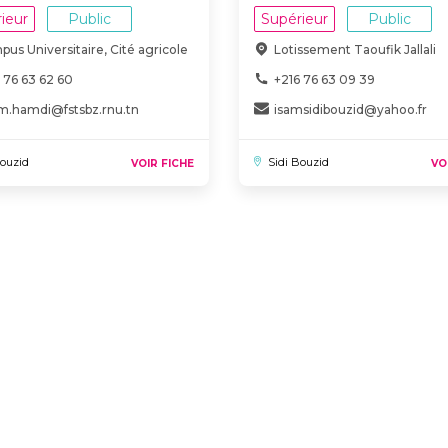
ieur
Public
Supérieur
Public
us Universitaire, Cité agricole
Lotissement Taoufik Jallali
 76 63 62 60
+216 76 63 09 39
am.hamdi@fstsbz.rnu.tn
isamsidibouzid@yahoo.fr
Bouzid
Sidi Bouzid
VOIR FICHE
VO