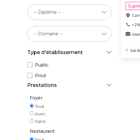
Supér
Camp
+216
iss
Sidi 
Type d'établissement
Public
Privé
Prestations
Foyer
Tout
Avec
Sans
Restaurant
Tout