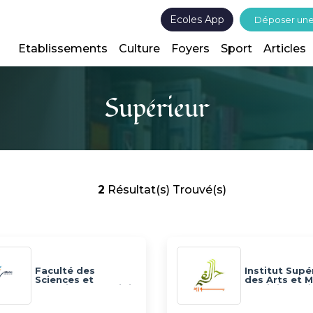
Ecoles App
Déposer un
Etablissements
Culture
Foyers
Sport
Articles
Supérieur
2
Résultat(s) Trouvé(s)
Faculté des
Institut Supé
Sciences et
des Arts et M
Techniques de Sidi
de Sidi Bouzi
Bouzid