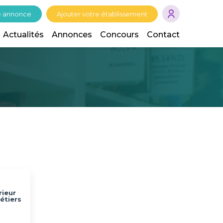
e annonce
Ajouter votre établissement
Actualités
Annonces
Concours
Contact
rieur
étiers
d