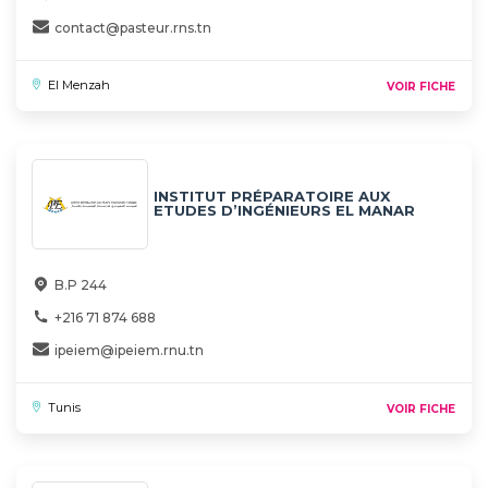
contact@pasteur.rns.tn
El Menzah
VOIR FICHE
INSTITUT PRÉPARATOIRE AUX
ETUDES D’INGÉNIEURS EL MANAR
(IPEIEM)
B.P 244
+216 71 874 688
ipeiem@ipeiem.rnu.tn
Tunis
VOIR FICHE