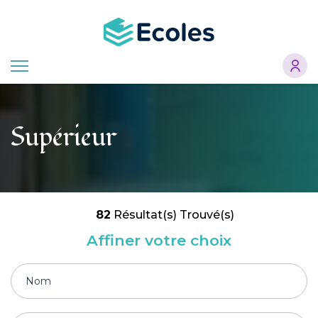
Aller
au
contenu
principal
Supérieur
82
Résultat(s) Trouvé(s)
Affiner votre choix