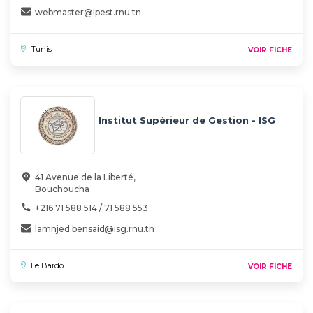
webmaster@ipest.rnu.tn
Tunis
VOIR FICHE
Institut Supérieur de Gestion - ISG
41 Avenue de la Liberté,
Bouchoucha
+216 71 588 514 / 71 588 553
lamnjed.bensaid@isg.rnu.tn
Le Bardo
VOIR FICHE