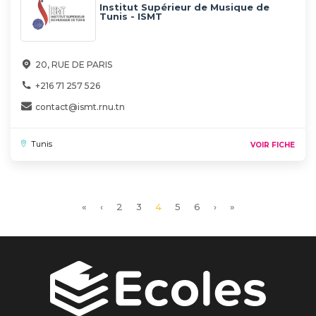
Institut Supérieur de Musique de
Tunis - ISMT
20, RUE DE PARIS
+216 71 257 526
contact@ismt.rnu.tn
Tunis
VOIR FICHE
Première
«
Page
‹
Page
2
Page
3
Page
4
Page
5
Page
6
Page
›
Dernière
»
page
précédente
courante
suivante
page