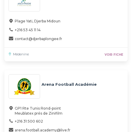
Plage Yati, Djerba Midoun
+216 53 45 11 14
contact@djerbaplongee.fr
Médenine
VOIR FICHE
Arena Football Académie
GP1 Rte Tunis Rond-point
Meublatex prés de Zinifilm
+216 31 500 602
arena.football.academy@live.fr