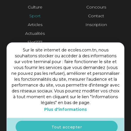
Culture
Concours
Sport
Contact
Articles
Inscription
Actualités
Slot777
Sur le site internet de ecoles.com.tn, nous
Contact Plateforme
souhaitons stocker ou accéder à des informations
sur votre terminal pour : faire fonctionner le site et
vous fournir les services que vous demandez (vous
Rue Mohamed Shim, Rbat Monastir 5000 Tunisie
ne pouvez pas les refuser), améliorer et personnaliser
+216 97 50 60 54
les fonctionnalités du site, mesurer l'audience et la
contact@ecoles.com.tn
performance du site, vous permettre d'interagir avec
des réseaux sociaux. Vous pourrez modifier vos choix
à tout moment en cliquant sur le lien "Informations
légales" en bas de page.
Plus d'informations
Tout accepter