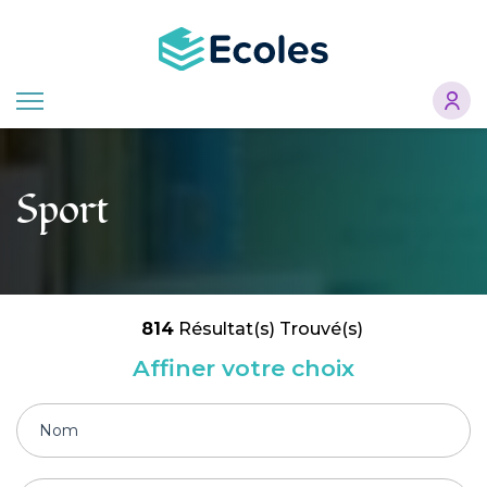
Aller
au
contenu
principal
Sport
814
Résultat(s) Trouvé(s)
Affiner votre choix