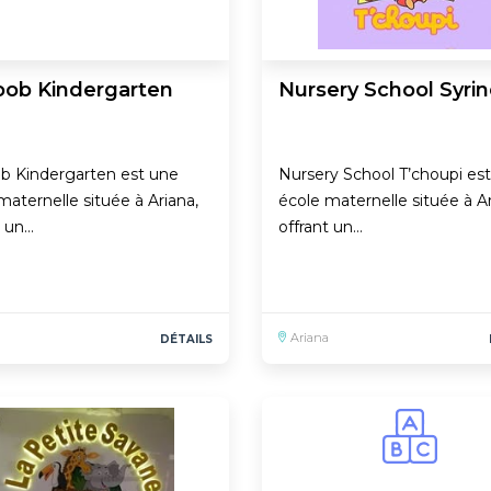
oob Kindergarten
Nursery School Syri
b Kindergarten est une
Nursery School T’choupi es
maternelle située à Ariana,
école maternelle située à Ar
t un…
offrant un…
Ariana
DÉTAILS