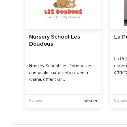
Nursery School Les
La P
Doudous
La Pet
matern
Nursery School Les Doudous est
offran
une école maternelle située à
Ariana, offrant un…
Ariana
Ariana
DÉTAILS