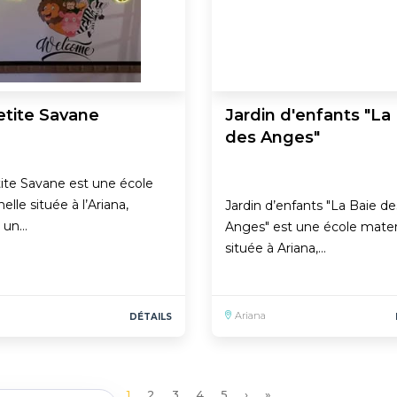
etite Savane
Jardin d'enfants "La
des Anges"
ite Savane est une école
elle située à l’Ariana,
Jardin d’enfants "La Baie de
t un…
Anges" est une école mater
située à Ariana,…
Ariana
DÉTAILS
Page
1
Page
2
Page
3
Page
4
Page
5
Page
›
Dernière
»