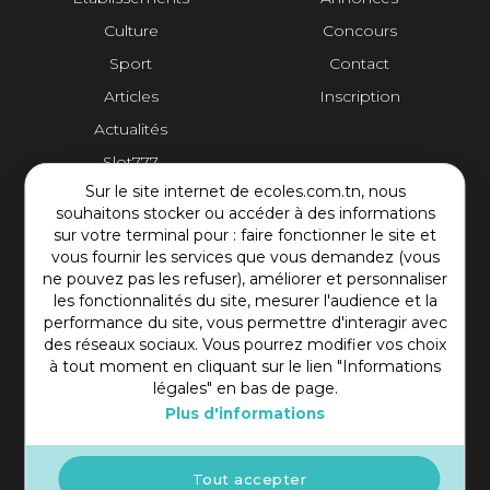
Profil
Culture
Concours
Collégien
lycéen
Sport
Contact
Niveau d'étude
Articles
Inscription
Actualités
Slot777
Votre message
Sur le site internet de ecoles.com.tn, nous
Contact Plateforme
souhaitons stocker ou accéder à des informations
sur votre terminal pour : faire fonctionner le site et
vous fournir les services que vous demandez (vous
Rue Mohamed Shim, Rbat Monastir 5000 Tunisie
ne pouvez pas les refuser), améliorer et personnaliser
+216 97 50 60 54
les fonctionnalités du site, mesurer l'audience et la
contact@ecoles.com.tn
performance du site, vous permettre d'interagir avec
des réseaux sociaux. Vous pourrez modifier vos choix
à tout moment en cliquant sur le lien "Informations
Votre pièce jointe
légales" en bas de page.
Plus d'informations
Un seul fichier. Limité à 2 Mo. Types autorisés : pdf.
Tout accepter