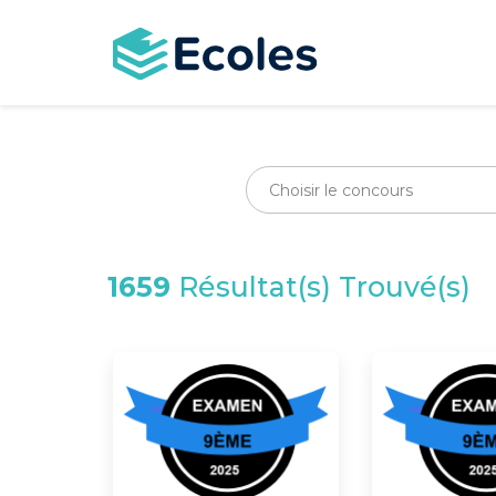
Aller
au
contenu
principal
1659
Résultat(s) Trouvé(s)