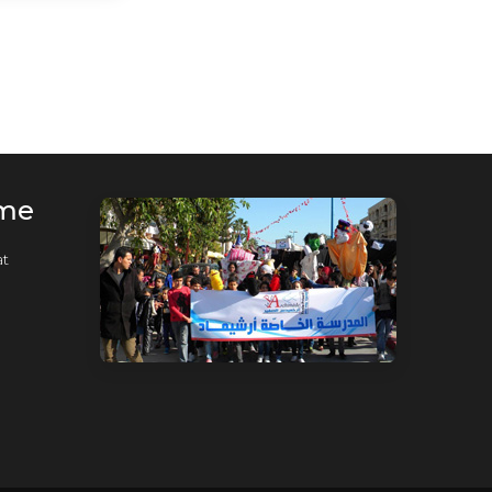
rme
t