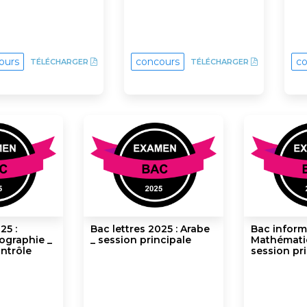
ours
concours
co
TÉLÉCHARGER
TÉLÉCHARGER
25 :
Bac lettres 2025 : Arabe
Bac inform
éographie _
_ session principale
Mathémati
ntrôle
session pr