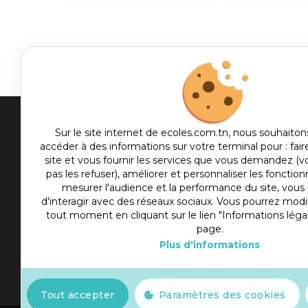
Men
Sur le site internet de ecoles.com.tn, nous souhaiton
accéder à des informations sur votre terminal pour : fair
me
site et vous fournir les services que vous demandez (
Etablis
foot
pas les refuser), améliorer et personnaliser les fonctionn
Culture
mesurer l'audience et la performance du site, vou
d'interagir avec des réseaux sociaux. Vous pourrez modif
Sport
tout moment en cliquant sur le lien "Informations léga
Articles
page.
Plus d'informations
Actualité
Slot777
Tout accepter
Paramètres des cookies