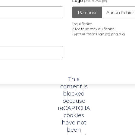
max
Mo
Logo
(370 x 250 px)
:
Types
du
taille
Parcourir
Aucun fichier c
gif
autorisés
fichier.
max
jpg
:
Types
du
1 seul fichier.
png
gif
autorisés
fichier.
2 Mo taille max du fichier.
Types autorisés : gif jpg png svg.
svg.
jpg
:
Types
png
gif
autorisés
svg.
jpg
:
png
gif
svg.
jpg
png
This
svg.
content is
blocked
because
reCAPTCHA
cookies
have not
been