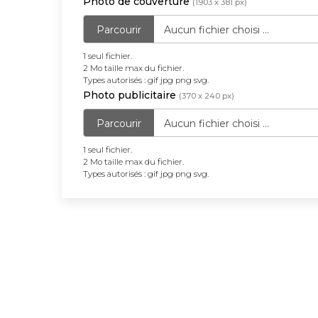
max
Photo de couverture
Mo
(1903 x 381 px)
:
Types
du
taille
Parcourir
Aucun fichier choisi ...
gif
autorisés
fichier.
max
jpg
:
Types
du
1 seul fichier.
png
gif
autorisés
2 Mo taille max du fichier.
fichier.
Types autorisés : gif jpg png svg.
svg.
jpg
:
Types
Photo publicitaire
(370 x 240 px)
png
gif
autorisés
svg.
jpg
:
Parcourir
Aucun fichier choisi ...
png
gif
1 seul fichier.
svg.
jpg
2 Mo taille max du fichier.
png
Types autorisés : gif jpg png svg.
svg.