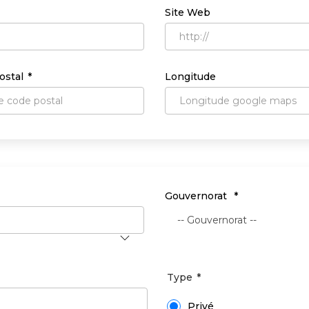
Site Web
ostal
Longitude
Gouvernorat
-- Gouvernorat --
Type
Privé