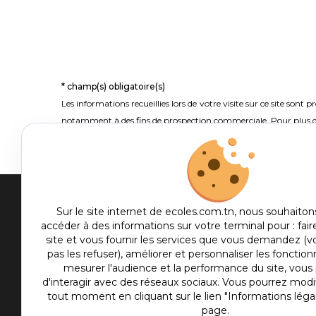
* champ(s) obligatoire(s)
Les informations recueillies lors de votre visite sur ce site son
notamment à des fins de prospection commerciale. Pour plus d
Men
Sur le site internet de ecoles.com.tn, nous souhaiton
accéder à des informations sur votre terminal pour : fair
me
site et vous fournir les services que vous demandez (
Etablis
foot
pas les refuser), améliorer et personnaliser les fonctionn
Culture
mesurer l'audience et la performance du site, vou
d'interagir avec des réseaux sociaux. Vous pourrez modif
Sport
tout moment en cliquant sur le lien "Informations léga
Articles
page.