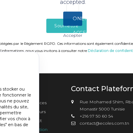
accepted.
ONLY
Soumettre
ACCEPT
Accepter
t protégées par le Règlement RGPD. Ces informations sont également confidentielle
RECAPTCHA
’informations, nous vous invitons à consulter notre
Déclaration de confidenti
COOKIES
u
Contact Platefo
s stocker ou
e fonctionner le
nu
vous ne pouvez
Rue Mohamed Shim, Rba
sements
Annonces
er2
alités du site,
Monastir 5000 Tunisie
Concours
s permettre
+216 97 50 60 54
ier vos choix à
Contact
contact@ecoles.com.tn
les" en bas de
Inscription