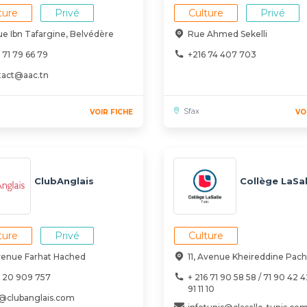
ture
Privé
Culture
Privé
rue Ibn Tafargine, Belvédère
Rue Ahmed Sekelli
 71 79 66 79
+216 74 407 703
tact@aac.tn
Sfax
VOIR FICHE
VO
ClubAnglais
Collège LaSal
ture
Privé
Culture
venue Farhat Hached
11, Avenue Kheireddine Pac
6 20 909 757
+ 216 71 90 58 58 / 71 90 42 4
91 11 10
o@clubanglais.com