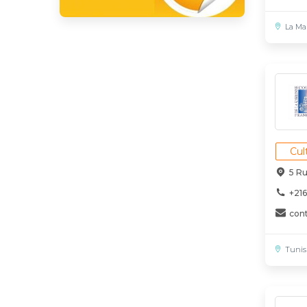
La Ma
Cul
5 R
+216
con
Tunis