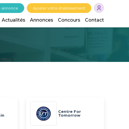
e annonce
Ajouter votre établissement
Actualités
Annonces
Concours
Contact
Centre For
in
Tomorrow
Hammamet (CFT)