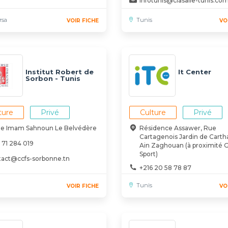
infotunis@clasalle-tunis.co
rsa
Tunis
VOIR FICHE
VO
Institut Robert de
It Center
Sorbon - Tunis
ture
Privé
Culture
Privé
ue Imam Sahnoun Le Belvédère
Résidence Assawer, Rue
Cartagenois Jardin de Carth
 71 284 019
Ain Zaghouan (à proximité 
Sport)
tact@ccfs-sorbonne.tn
+216 20 58 78 87
contact@itcenter.tn
Tunis
VOIR FICHE
VO