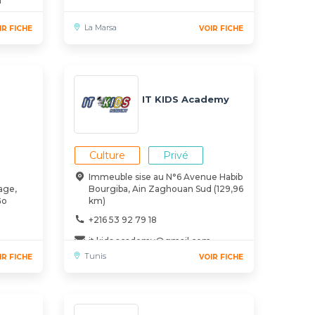
m
La Marsa
IR FICHE
VOIR FICHE
IT KIDS Academy
Culture
Privé
Immeuble sise au N°6 Avenue Habib
age,
Bourgiba, Ain Zaghouan Sud (129,96
Go
km)
+216 53 92 79 18
it.kids.academy@gmail.com
Tunis
IR FICHE
VOIR FICHE