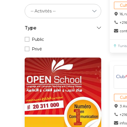
Cul
16, 
+216
Type
con
Public
Tunis
Privé
Cul
3 A
+21
inf