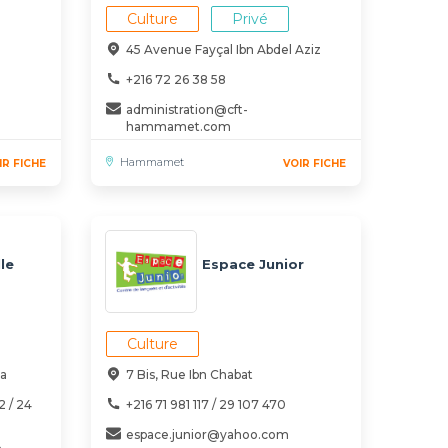
Culture
Privé
45 Avenue Fayçal Ibn Abdel Aziz
+216 72 26 38 58
administration@cft-
hammamet.com
Hammamet
IR FICHE
VOIR FICHE
le
Espace Junior
Culture
ha
7 Bis, Rue Ibn Chabat
2 / 24
+216 71 981 117 / 29 107 470
espace.junior@yahoo.com