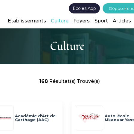
Ecoles App
Déposer un
Etablissements
Culture
Foyers
Sport
Articles
Culture
168
Résultat(s) Trouvé(s)
Académie d'Art de
Auto-école
Carthage (AAC)
Mkaouar Yass