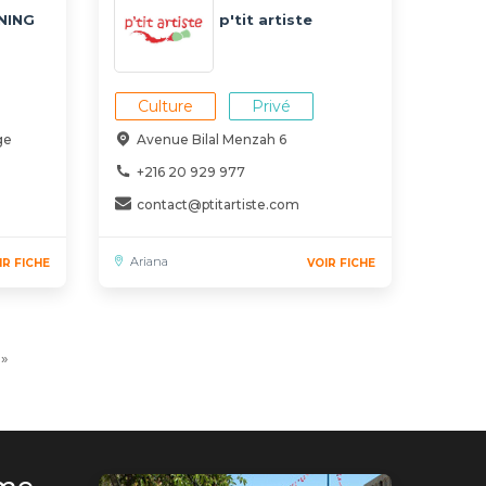
NING
p'tit artiste
Culture
Privé
ge
Avenue Bilal Menzah 6
+216 20 929 977
contact@ptitartiste.com
Ariana
IR FICHE
VOIR FICHE
ge
Dernière
»
vante
page