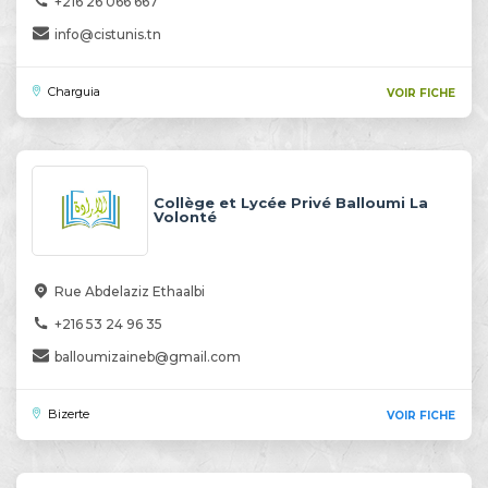
+216 26 066 667
info@cistunis.tn
Charguia
VOIR FICHE
Collège et Lycée Privé Balloumi La
Volonté
Rue Abdelaziz Ethaalbi
+216 53 24 96 35
balloumizaineb@gmail.com
Bizerte
VOIR FICHE