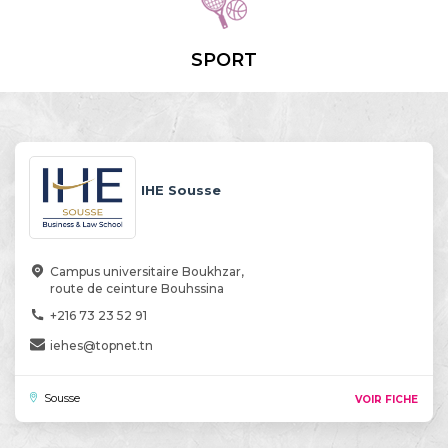
SPORT
IHE Sousse
Campus universitaire Boukhzar,
route de ceinture Bouhssina
+216 73 23 52 91
iehes@topnet.tn
Sousse
VOIR FICHE