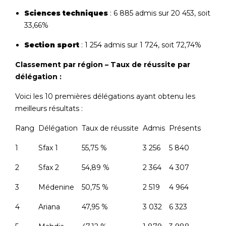
Sciences techniques
: 6 885 admis sur 20 453, soit
33,66%
Section sport
: 1 254 admis sur 1 724, soit 72,74%
Classement par région – Taux de réussite par
délégation :
Voici les 10 premières délégations ayant obtenu les
meilleurs résultats :
Rang
Délégation
Taux de réussite
Admis
Présents
1
Sfax 1
55,75 %
3 256
5 840
2
Sfax 2
54,89 %
2 364
4 307
3
Médenine
50,75 %
2 519
4 964
4
Ariana
47,95 %
3 032
6 323