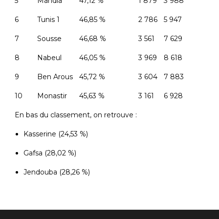
5
Mahdia
47,12 %
1 879
3 988
6
Tunis 1
46,85 %
2 786
5 947
7
Sousse
46,68 %
3 561
7 629
8
Nabeul
46,05 %
3 969
8 618
9
Ben Arous
45,72 %
3 604
7 883
10
Monastir
45,63 %
3 161
6 928
En bas du classement, on retrouve :
Kasserine (24,53 %)
Gafsa (28,02 %)
Jendouba (28,26 %)