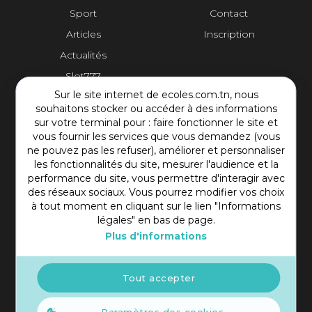
Sport
Contact
Articles
Inscription
Actualités
Slot777
Sur le site internet de ecoles.com.tn, nous
Contact Plateforme
souhaitons stocker ou accéder à des informations
sur votre terminal pour : faire fonctionner le site et
vous fournir les services que vous demandez (vous
Rue Mohamed Shim, Rbat Monastir 5000 Tunisie
ne pouvez pas les refuser), améliorer et personnaliser
+216 97 50 60 54
les fonctionnalités du site, mesurer l'audience et la
contact@ecoles.com.tn
performance du site, vous permettre d'interagir avec
des réseaux sociaux. Vous pourrez modifier vos choix
à tout moment en cliquant sur le lien "Informations
légales" en bas de page.
Plus d'informations
Tout accepter