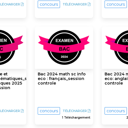
concours
concours
ÉLÉCHARGER
TÉLÉCHARGER
e et
Bac 2024 math sc info
Bac 2024 m
ématiques_sciences
eco : français_session
eco: angla
iques 2025
controle
controle
ssion
concours
concours
ÉLÉCHARGER
TÉLÉCHARGER
1 Téléchargement