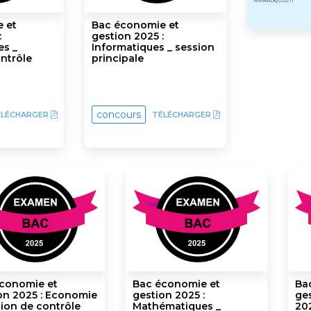
 et
Bac économie et
:
gestion 2025 :
s _
Informatiques _ session
ntrôle
principale
concours
ÉLÉCHARGER
TÉLÉCHARGER
conomie et
Bac économie et
Ba
on 2025 : Economie
gestion 2025 :
ge
sion de contrôle
Mathématiques _
202