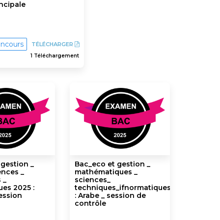
ncipale
ncours
TÉLÉCHARGER
1 Téléchargement
 gestion _
Bac_eco et gestion _
ences _
mathématiques _
 _
sciences_
ues 2025 :
techniques_ifnormatiques
session
: Arabe _ session de
contrôle