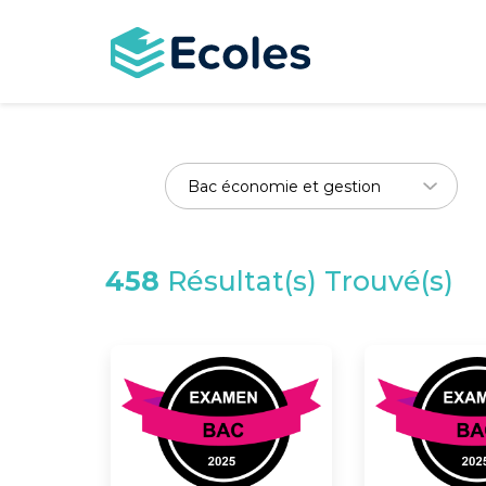
Aller
au
contenu
principal
458
Résultat(s) Trouvé(s)