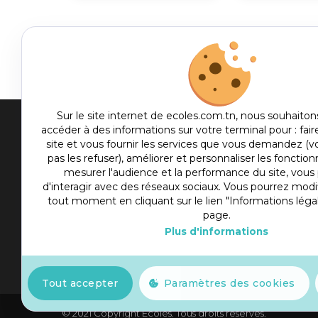
Sur le site internet de ecoles.com.tn, nous souhaiton
accéder à des informations sur votre terminal pour : fair
Men
site et vous fournir les services que vous demandez (
pas les refuser), améliorer et personnaliser les fonctionn
me
Etablis
mesurer l'audience et la performance du site, vou
foot
d'interagir avec des réseaux sociaux. Vous pourrez modif
Culture
tout moment en cliquant sur le lien "Informations léga
Sport
page.
Plus d'informations
Articles
Actualité
Tout accepter
Paramètres des cookies
© 2021 Copyright Ecoles. Tous droits réservés.