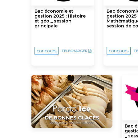
Bac économie et
Bac économie
gestion 2025 : Histoire
gestion 2025 
et géo _ session
Mathématique
principale
session de co
concours
concours
TÉLÉCHARGER
T
Bac é
gesti
_ ses