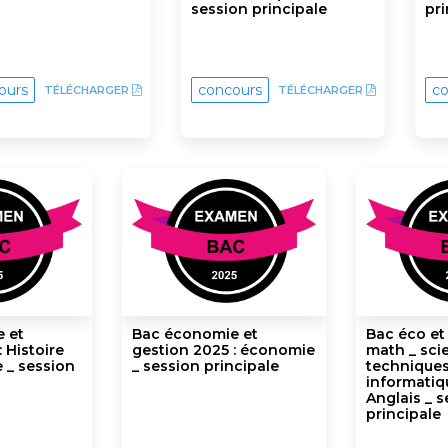
session principale
pri
ours
concours
co
TÉLÉCHARGER
TÉLÉCHARGER
 et
Bac économie et
Bac éco et
 Histoire
gestion 2025 : économie
math _ sci
 _ session
_ session principale
techniques
informatiq
Anglais _ 
principale