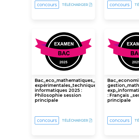
concours
concours
TÉLÉCHARGER
T
Bac_eco_mathematiques_sciences
Bac_economi
expérimentales_techniques_
gestion_math
informatiques 2025 :
exp_informat
Philosophie session
: Français _se
principale
principale
concours
concours
TÉLÉCHARGER
T