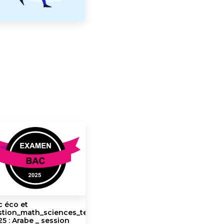
c éco et
stion_math_sciences_techniques_informatiques
5 : Arabe _ session