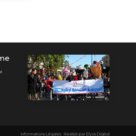
rme
t
Informations Légales
Réalisé par
Elyos Digital