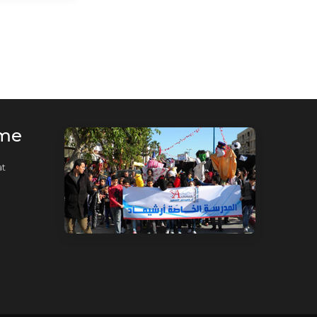
rme
t