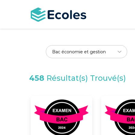
Aller
au
contenu
principal
458
Résultat(s) Trouvé(s)