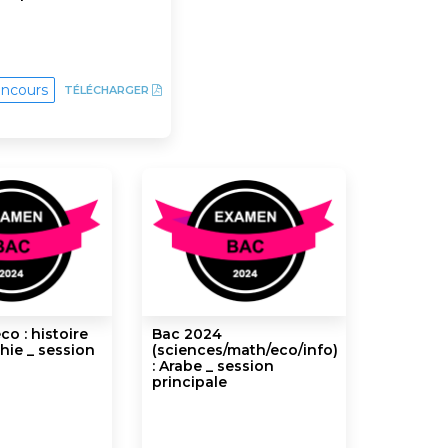
ncours
TÉLÉCHARGER
o : histoire
Bac 2024
hie _ session
(sciences/math/eco/info)
: Arabe _ session
principale