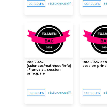
concours
concours
TÉLÉCHARGER
T
Bac 2024
Bac 2024 eco 
(sciences/math/eco/info)
session princ
: Francais _ session
principale
concours
concours
TÉLÉCHARGER
T