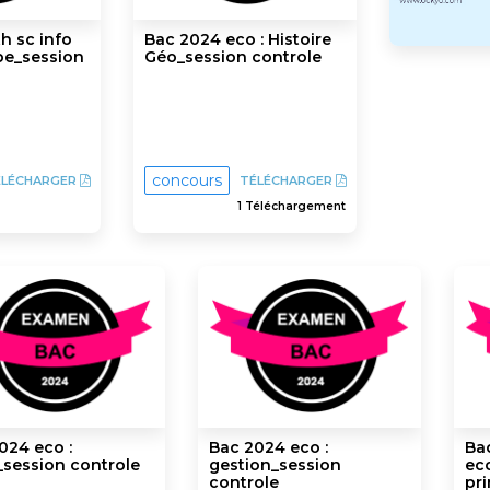
h sc info
Bac 2024 eco : Histoire
be_session
Géo_session controle
concours
ÉLÉCHARGER
TÉLÉCHARGER
1 Téléchargement
024 eco :
Bac 2024 eco :
Bac
session controle
gestion_session
ec
controle
pri