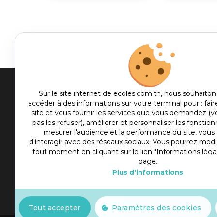
Men
Sur le site internet de ecoles.com.tn, nous souhaiton
accéder à des informations sur votre terminal pour : fair
me
site et vous fournir les services que vous demandez (
Etablis
foot
pas les refuser), améliorer et personnaliser les fonctionn
Culture
mesurer l'audience et la performance du site, vou
d'interagir avec des réseaux sociaux. Vous pourrez modif
Sport
tout moment en cliquant sur le lien "Informations léga
Articles
page.
Plus d'informations
Actualité
Slot777
Tout accepter
Paramètres des cookies