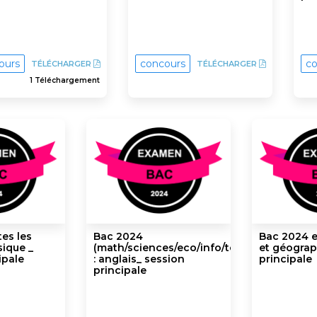
ours
concours
co
TÉLÉCHARGER
TÉLÉCHARGER
1 Téléchargement
es les
Bac 2024
Bac 2024 ec
sique _
(math/sciences/eco/info/techniques)
et géograp
ipale
: anglais_ session
principale
principale