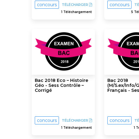
concours
concours
TÉLÉCHARGER
T
1 Téléchargement
5 T
Bac 2018 Eco – Histoire
Bac 2018
Géo - Sess Contrôle –
(M/S.ex/Info/G
Corrigé
Français - Se
concours
concours
TÉLÉCHARGER
T
1 Téléchargement
1 