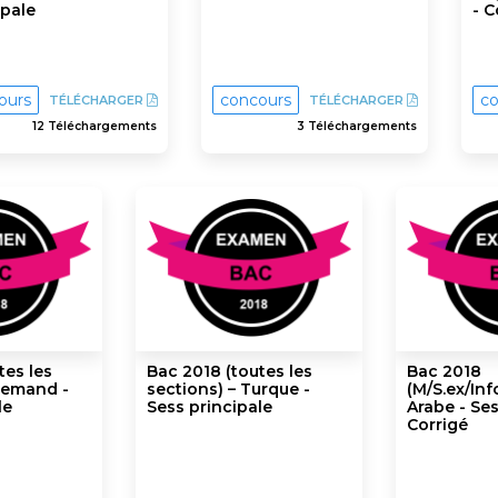
ipale
- C
ours
concours
co
TÉLÉCHARGER
TÉLÉCHARGER
12 Téléchargements
3 Téléchargements
tes les
Bac 2018 (toutes les
Bac 2018
llemand -
sections) – Turque -
(M/S.ex/Inf
le
Sess principale
Arabe - Ses
Corrigé