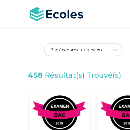
Aller
au
contenu
principal
458
Résultat(s) Trouvé(s)