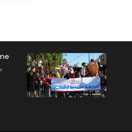
rme
t