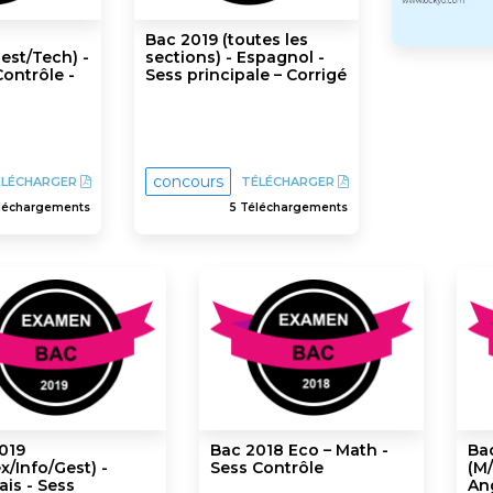
Bac 2019 (toutes les
Gest/Tech) -
sections) - Espagnol -
Contrôle -
Sess principale – Corrigé
concours
ÉLÉCHARGER
TÉLÉCHARGER
éléchargements
5 Téléchargements
019
Bac 2018 Eco – Math -
Ba
x/Info/Gest) -
Sess Contrôle
(M/
ais - Sess
Ang