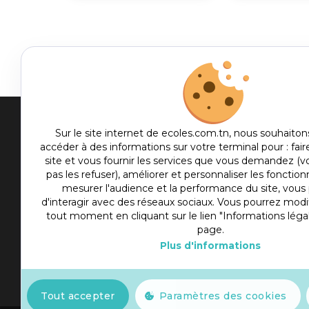
Men
Sur le site internet de ecoles.com.tn, nous souhaiton
accéder à des informations sur votre terminal pour : fair
me
site et vous fournir les services que vous demandez (
Etablis
foot
pas les refuser), améliorer et personnaliser les fonctionn
Culture
mesurer l'audience et la performance du site, vou
d'interagir avec des réseaux sociaux. Vous pourrez modif
Sport
tout moment en cliquant sur le lien "Informations léga
Articles
page.
Plus d'informations
Actualité
Slot777
Tout accepter
Paramètres des cookies