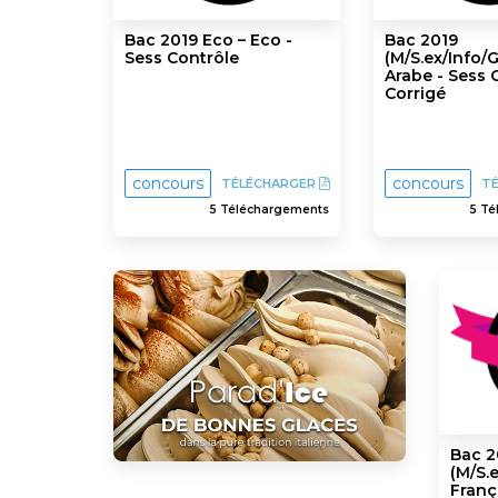
Bac 2019 Eco – Eco -
Bac 2019
Sess Contrôle
(M/S.ex/Info/
Arabe - Sess 
Corrigé
concours
concours
TÉLÉCHARGER
T
5 Téléchargements
5 T
Bac 2
(M/S.e
Franç