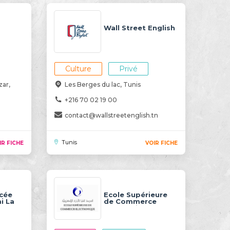
Wall Street English
Culture
Privé
zar,
Les Berges du lac, Tunis
+216 70 02 19 00
contact@wallstreetenglish.tn
Tunis
IR FICHE
VOIR FICHE
ycée
Ecole Supérieure
i La
de Commerce
Electronique