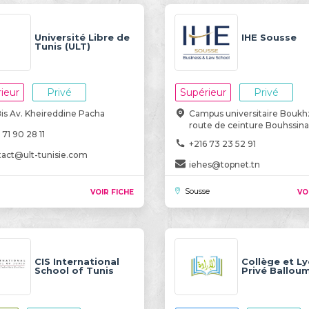
Université Libre de
IHE Sousse
Tunis (ULT)
ieur
Privé
Supérieur
Privé
is Av. Kheireddine Pacha
Campus universitaire Boukh
route de ceinture Bouhssina
 71 90 28 11
+216 73 23 52 91
tact@ult-tunisie.com
iehes@topnet.tn
Sousse
VOIR FICHE
VO
CIS International
Collège et L
School of Tunis
Privé Balloum
Volonté