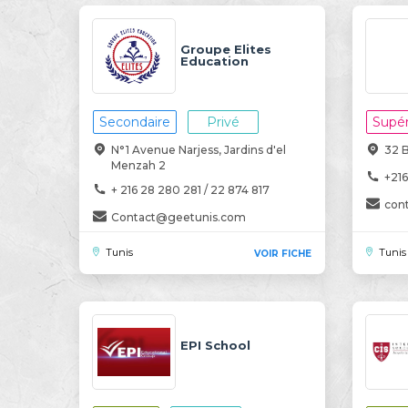
Groupe Elites
Education
Secondaire
Privé
Supér
N°1 Avenue Narjess, Jardins d'el
32 B
Menzah 2
+216
+ 216 28 280 281 / 22 874 817
con
Contact@geetunis.com
Tunis
Tunis
VOIR FICHE
EPI School