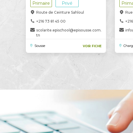
Primaire
Privé
Prima
Route de Ceinture Sahloul
Rue 
+216 73 81 45 00
+216
scolarite.epischool@episousse.com.
info
tn
Sousse
Charg
VOIR FICHE