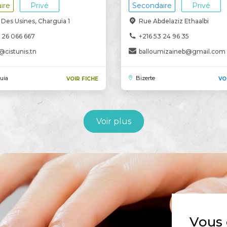
ire
Privé
Secondaire
Privé
Des Usines, Charguia 1
Rue Abdelaziz Ethaalbi
 26 066 667
+216 53 24 96 35
@cistunis.tn
balloumizaineb@gmail.com
uia
Bizerte
VOIR FICHE
VO
Voir plus
Vous 