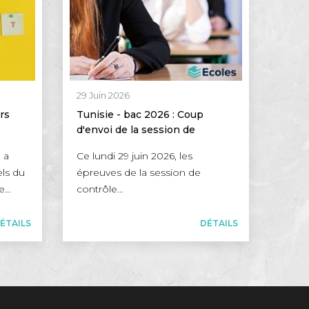
29 Juin 2026
rs
Tunisie - bac 2026 : Coup
d'envoi de la session de
contrôle pour plus de 50 000
 a
Ce lundi 29 juin 2026, les
candidats
els du
épreuves de la session de
...
contrôle...
ÉTAILS
DÉTAILS