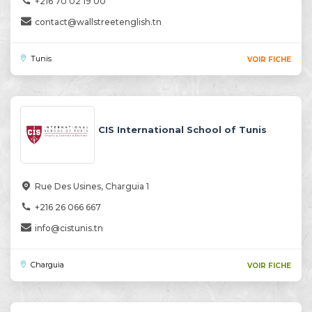
+216 70 02 19 00
contact@wallstreetenglish.tn
Tunis
VOIR FICHE
CIS International School of Tunis
Rue Des Usines, Charguia 1
+216 26 066 667
info@cistunis.tn
Charguia
VOIR FICHE