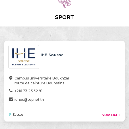
SPORT
IHE Sousse
Campus universitaire Boukhzar,
route de ceinture Bouhssina
+216 73 23 52 91
iehes@topnet.tn
Sousse
VOIR FICHE