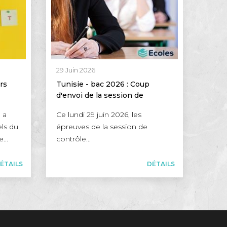
29 Juin 2026
rs
Tunisie - bac 2026 : Coup
d'envoi de la session de
contrôle pour plus de 50 000
 a
Ce lundi 29 juin 2026, les
candidats
els du
épreuves de la session de
...
contrôle...
ÉTAILS
DÉTAILS