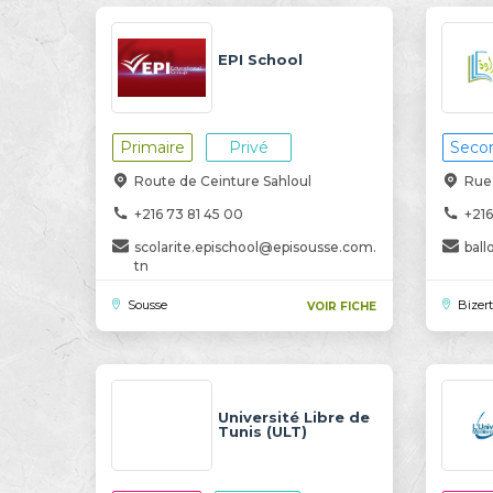
EPI School
Primaire
Privé
Secon
Route de Ceinture Sahloul
Rue 
+216 73 81 45 00
+216
scolarite.epischool@episousse.com.
bal
tn
Sousse
Bizer
VOIR FICHE
Université Libre de
Tunis (ULT)