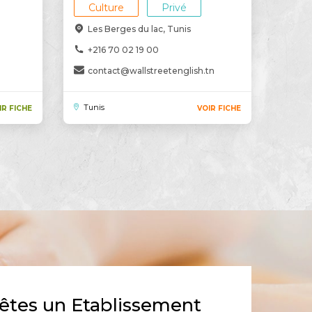
Culture
Privé
Les Berges du lac, Tunis
+216 70 02 19 00
contact@wallstreetenglish.tn
Tunis
IR FICHE
VOIR FICHE
êtes un Etablissement