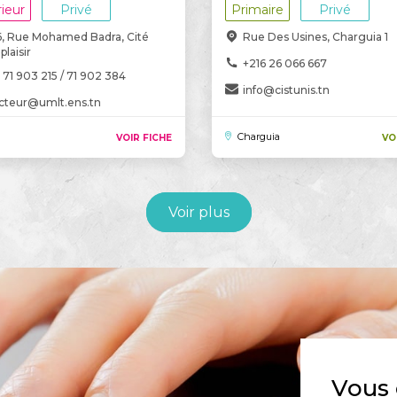
ieur
Privé
Primaire
Privé
6, Rue Mohamed Badra, Cité
Rue Des Usines, Charguia 1
laisir
+216 26 066 667
 71 903 215 / 71 902 384
info@cistunis.tn
ecteur@umlt.ens.tn
Charguia
VOIR FICHE
VO
Voir plus
Vous 