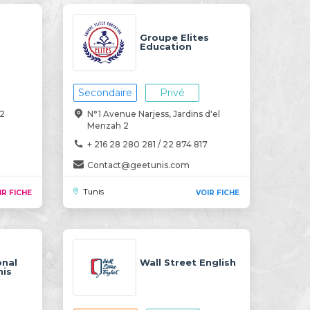
Groupe Elites
Education
Secondaire
Privé
l2
N°1 Avenue Narjess, Jardins d'el
Menzah 2
0
+ 216 28 280 281 / 22 874 817
Contact@geetunis.com
Tunis
IR FICHE
VOIR FICHE
onal
Wall Street English
nis