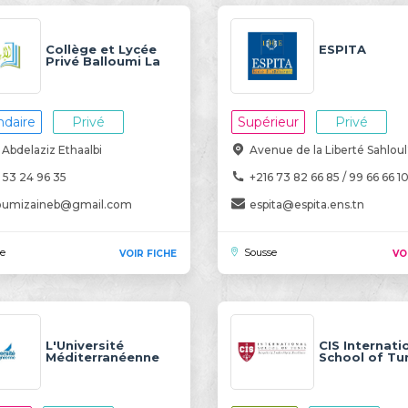
Collège et Lycée
ESPITA
Privé Balloumi La
Volonté
daire
Privé
Supérieur
Privé
Abdelaziz Ethaalbi
Avenue de la Liberté Sahlou
 53 24 96 35
+216 73 82 66 85 / 99 66 66 1
loumizaineb@gmail.com
espita@espita.ens.tn
te
Sousse
VOIR FICHE
VO
L'Université
CIS Internati
Méditerranéenne
School of Tu