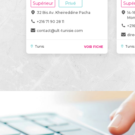
Supérieur
Privé
Supér
32 Bis Av. Kheireddine Pacha
14-1
Monp
+216 71 90 28 11
+216
contact@ult-tunisie.com
dir
Tunis
Tunis
VOIR FICHE