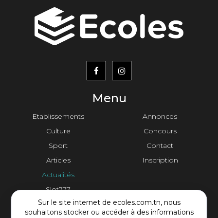
menu
footer2
Menu
Etablissements
Annonces
Culture
Concours
Sport
Contact
Articles
Inscription
Actualités
Slot777
Sur le site internet de ecoles.com.tn, nous
Contact Plateforme
souhaitons stocker ou accéder à des informations