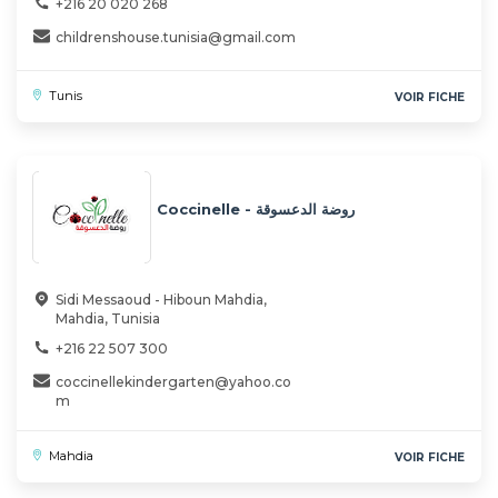
+216 20 020 268
childrenshouse.tunisia@gmail.com
Tunis
VOIR FICHE
Coccinelle - روضة الدعسوقة
Sidi Messaoud - Hiboun Mahdia,
Mahdia, Tunisia
+216 22 507 300
coccinellekindergarten@yahoo.co
m
Mahdia
VOIR FICHE