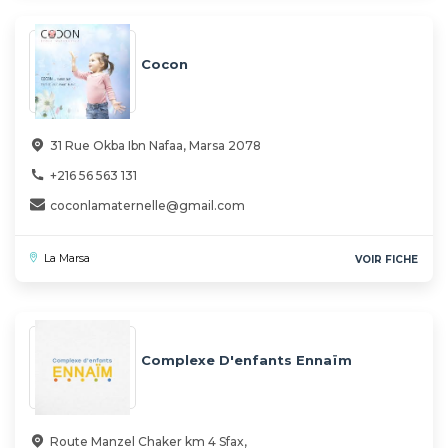
Cocon
31 Rue Okba Ibn Nafaa, Marsa 2078
+216 56 563 131
coconlamaternelle@gmail.com
La Marsa
VOIR FICHE
Complexe D'enfants Ennaïm
Route Manzel Chaker km 4 Sfax,