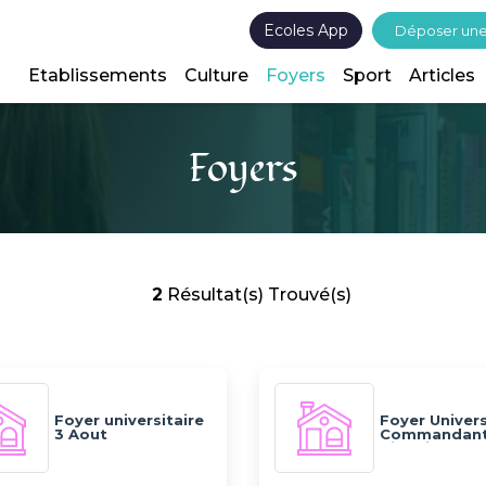
Ecoles App
Déposer un
Etablissements
Culture
Foyers
Sport
Articles
Foyers
2
Résultat(s) Trouvé(s)
Foyer universitaire
Foyer Univers
3 Aout
Commandan
Bjaoui