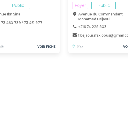
r
Public
Foyer
Public
ue Ibn Sina
Avenue du Commandant
Mohamed Béjaoui
 73 460 739 / 73 461 977
+216 74 228 803
f.bejaoui.sfax.oous@gmail.
tir
Sfax
VOIR FICHE
VO