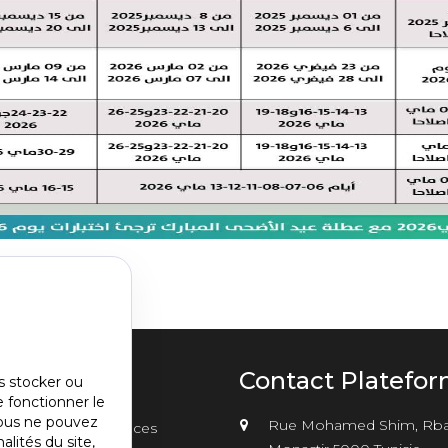
u
Contact Platefo
s stocker ou
e fonctionner le
nu
vous ne pouvez
Rue Mohamed Shim, Rba
sements
Annonces
alités du site,