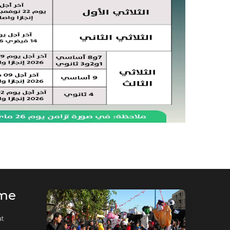
rme
t