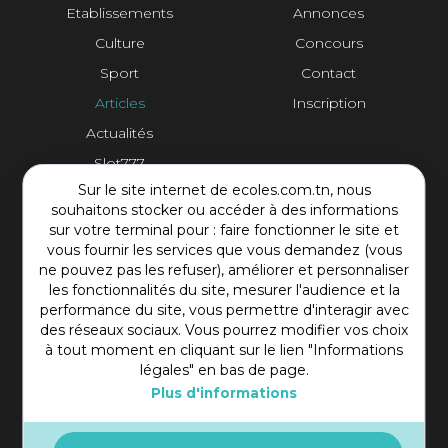
Etablissements
Annonces
Culture
Concours
Sport
Contact
Articles
Inscription
Actualités
Slot777
Sur le site internet de ecoles.com.tn, nous
Contact Plateforme
souhaitons stocker ou accéder à des informations
sur votre terminal pour : faire fonctionner le site et
vous fournir les services que vous demandez (vous
Rue Mohamed Shim, Rbat Monastir 5000 Tunisie
ne pouvez pas les refuser), améliorer et personnaliser
+216 97 50 60 54
les fonctionnalités du site, mesurer l'audience et la
contact@ecoles.com.tn
performance du site, vous permettre d'interagir avec
des réseaux sociaux. Vous pourrez modifier vos choix
à tout moment en cliquant sur le lien "Informations
légales" en bas de page.
Plus d'informations