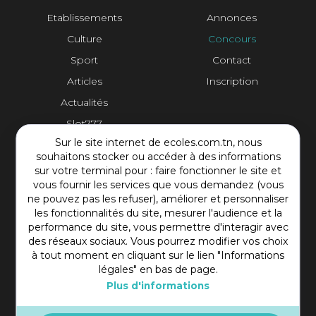
Etablissements
Annonces
Culture
Concours
Sport
Contact
Articles
Inscription
Actualités
Slot777
Sur le site internet de ecoles.com.tn, nous
Contact Plateforme
souhaitons stocker ou accéder à des informations
sur votre terminal pour : faire fonctionner le site et
vous fournir les services que vous demandez (vous
Rue Mohamed Shim, Rbat Monastir 5000 Tunisie
ne pouvez pas les refuser), améliorer et personnaliser
+216 97 50 60 54
les fonctionnalités du site, mesurer l'audience et la
contact@ecoles.com.tn
performance du site, vous permettre d'interagir avec
des réseaux sociaux. Vous pourrez modifier vos choix
à tout moment en cliquant sur le lien "Informations
légales" en bas de page.
Plus d'informations