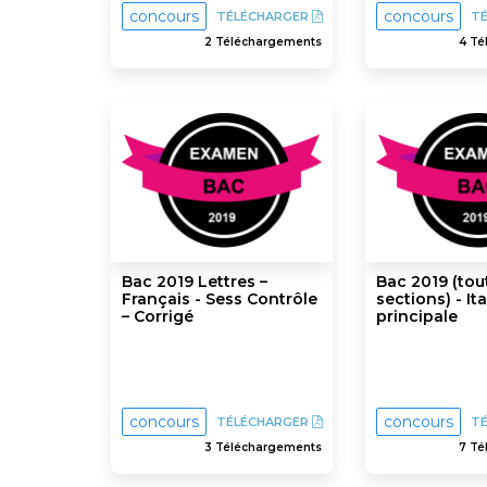
concours
concours
TÉLÉCHARGER
T
2 Téléchargements
4 Té
Bac 2019 Lettres –
Bac 2019 (tou
Français - Sess Contrôle
sections) - It
– Corrigé
principale
concours
concours
TÉLÉCHARGER
T
3 Téléchargements
7 Té