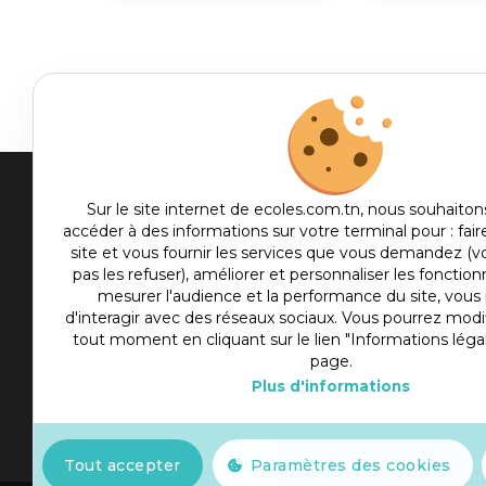
Men
Sur le site internet de ecoles.com.tn, nous souhaiton
accéder à des informations sur votre terminal pour : fair
me
site et vous fournir les services que vous demandez (
Etablis
foot
pas les refuser), améliorer et personnaliser les fonctionn
Culture
mesurer l'audience et la performance du site, vou
d'interagir avec des réseaux sociaux. Vous pourrez modif
Sport
tout moment en cliquant sur le lien "Informations léga
Articles
page.
Plus d'informations
Actualité
Slot777
Tout accepter
Paramètres des cookies