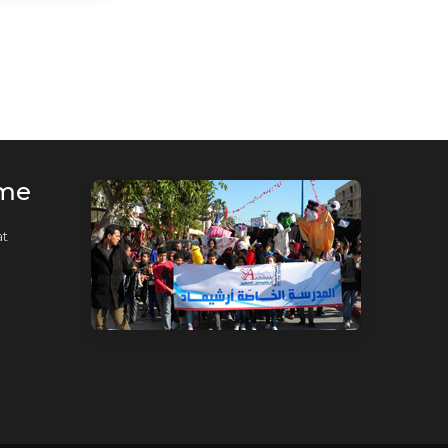
rme
t