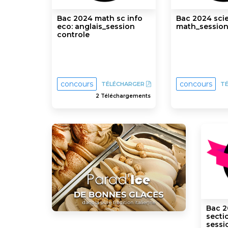
Bac 2024 math sc info
Bac 2024 scie
eco: anglais_session
math_session
controle
concours
concours
TÉLÉCHARGER
T
2 Téléchargements
Bac 2
secti
sessi