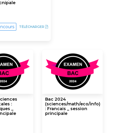
cnipale
ncours
TÉLÉCHARGER
sciences
Bac 2024
ales :
(sciences/math/eco/info)
ques _
: Francais _ session
incipale
principale