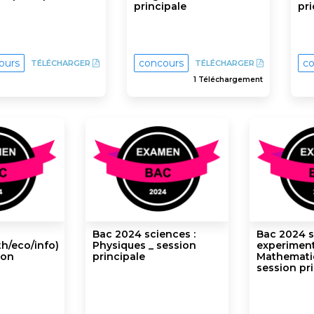
principale
pri
ours
concours
co
TÉLÉCHARGER
TÉLÉCHARGER
1 Téléchargement
Bac 2024 sciences :
Bac 2024 
h/eco/info)
Physiques _ session
experiment
ion
principale
Mathemati
session pr