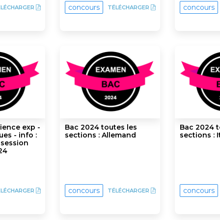
concours
concours
ÉLÉCHARGER
TÉLÉCHARGER
ience exp -
Bac 2024 toutes les
Bac 2024 t
es - info :
sections : Allemand
sections : I
 session
24
concours
concours
ÉLÉCHARGER
TÉLÉCHARGER