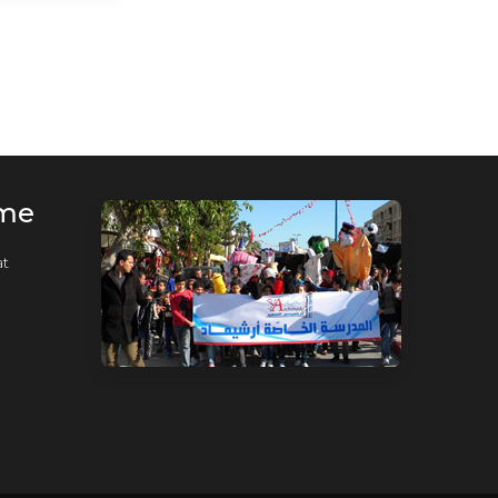
rme
t