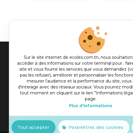
Men
Sur le site internet de ecoles.com.tn, nous souhaiton
accéder à des informations sur votre terminal pour : fair
me
site et vous fournir les services que vous demandez (
Etablis
foot
pas les refuser), améliorer et personnaliser les fonctionn
Culture
mesurer l'audience et la performance du site, vou
d'interagir avec des réseaux sociaux. Vous pourrez modif
Sport
tout moment en cliquant sur le lien "Informations léga
Articles
page.
Plus d'informations
Actualité
Slot777
Tout accepter
Paramètres des cookies