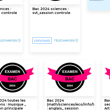
nces :
Bac 2024 sciences :
 controle
svt_session controle
concours
ÉLÉCHARGER
TÉLÉCHARGER
024 toutes les
Bac 2024
Bac
ons : musique _
(math/sciences/eco/info/techniqu
sec
on principale
: anglais_ session
Art