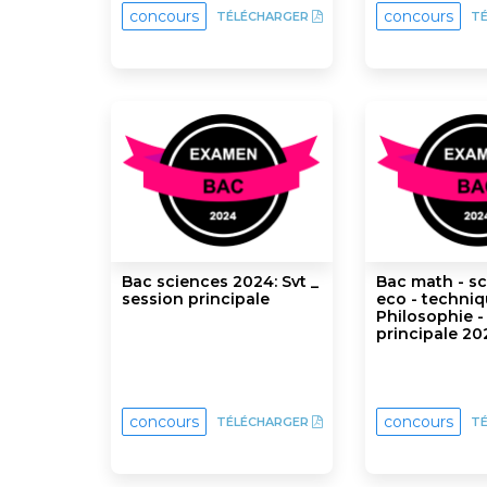
concours
concours
TÉLÉCHARGER
T
Bac sciences 2024: Svt _
Bac math - sc
session principale
eco - techniqu
Philosophie -
principale 20
concours
concours
TÉLÉCHARGER
T