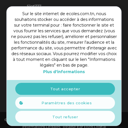
Slot777
Sur le site internet de ecoles.com.tn, nous
Contact Plateforme
souhaitons stocker ou accéder à des informations
sur votre terminal pour : faire fonctionner le site et
vous fournir les services que vous demandez (vous
Rue Mohamed Shim, Rbat Monastir 5000 Tunisie
ne pouvez pas les refuser), améliorer et personnaliser
+216 97 50 60 54
les fonctionnalités du site, mesurer l'audience et la
contact@ecoles.com.tn
performance du site, vous permettre d'interagir avec
des réseaux sociaux. Vous pourrez modifier vos choix
à tout moment en cliquant sur le lien "Informations
légales" en bas de page.
Plus d'informations
Tout accepter
Paramètres des cookies
Tout refuser
© 2021 Copyright Ecoles. Tous droits réservés.
Informations Légales
Réalisé par
Elyos Digital