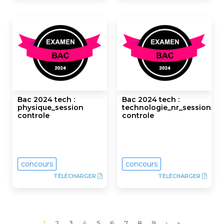
Bac 2024 tech :
Bac 2024 tech :
physique_session
technologie_nr_session
controle
controle
concours
concours
TÉLÉCHARGER
TÉLÉCHARGER
Page
1
Page
2
Page
3
Page
4
Page
5
Page
6
Page
7
Page
8
Page
9
Page
›
Dernière
»