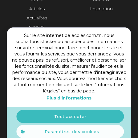
Articles
Inscription
Actualités
Slot777
Sur le site internet de ecoles.com.tn, nous
Contact Plateforme
souhaitons stocker ou accéder à des informations
sur votre terminal pour : faire fonctionner le site et
vous fournir les services que vous demandez (vous
Rue Mohamed Shim, Rbat Monastir 5000 Tunisie
ne pouvez pas les refuser), améliorer et personnaliser
+216 97 50 60 54
les fonctionnalités du site, mesurer l'audience et la
contact@ecoles.com.tn
performance du site, vous permettre d'interagir avec
des réseaux sociaux. Vous pourrez modifier vos choix
à tout moment en cliquant sur le lien "Informations
légales" en bas de page.
Plus d'informations
Tout accepter
Paramètres des cookies