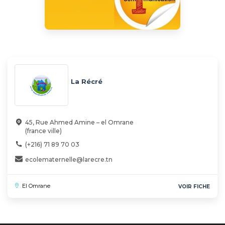
La Récré
45, Rue Ahmed Amine – el Omrane
(france ville)
(+216) 71 89 70 03
ecolematernelle@larecre.tn
El Omrane
VOIR FICHE