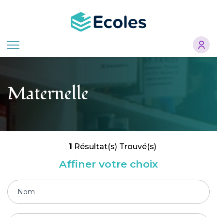
Aller
au
contenu
principal
Maternelle
1
Résultat(s) Trouvé(s)
Affiner votre choix