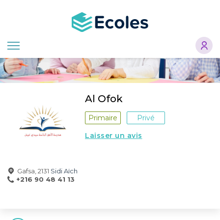
Aller
au
contenu
principal
Al Ofok
Primaire
Privé
Laisser un avis
Gafsa, 2131
Sidi Aïch
+216 90 48 41 13