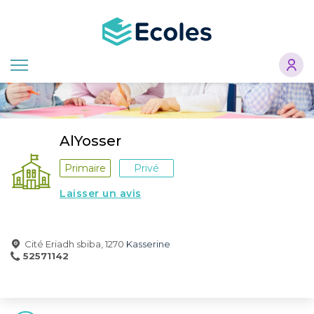
Aller
au
contenu
principal
AlYosser
Primaire
Privé
Laisser un avis
Cité Eriadh sbiba, 1270
Kasserine
52571142