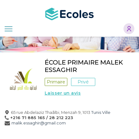
Aller
au
contenu
principal
ÉCOLE PRIMAIRE MALEK
ESSAGHIR
Primaire
Privé
Laisser un avis
65 rue Abdelaziz Thaâlbi, Menzah 9, 1013
Tunis Ville
+216 71 885 165 / 28 212 223
malik.essaghir@gmail.com