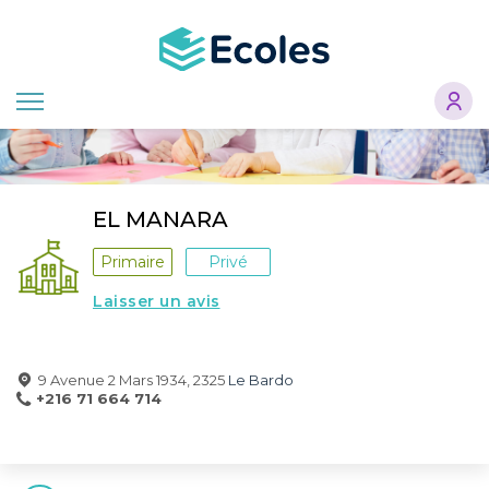
Aller
au
contenu
principal
EL MANARA
Primaire
Privé
Laisser un avis
9 Avenue 2 Mars 1934, 2325
Le Bardo
+216 71 664 714