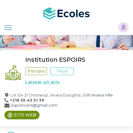
Aller
au
contenu
principal
Institution ESPOIRS
Primaire
Privé
Laisser un avis
Lot 124 ZI Chotrana2, Ariana Essoghra, 2081
Ariana Ville
+216 55 43 51 39
espoirs.ens@gmail.com
SITE WEB