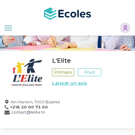
Aller
au
contenu
principal
L'Elite
Primaire
Privé
Laisser un avis
Aïn Mariem, 7000
Bizerte
+216 20 00 73 00
contact@lelite.tn