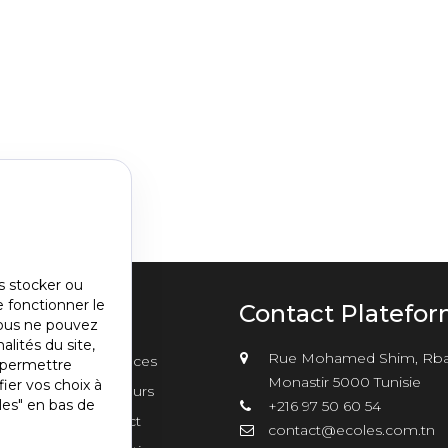
s stocker ou
e fonctionner le
u
Contact Platefo
vous ne pouvez
alités du site,
nu
Rue Mohamed Shim, Rba
sements
Annonces
s permettre
er2
Monastir 5000 Tunisie
ier vos choix à
Concours
les" en bas de
+216 97 50 60 54
Contact
contact@ecoles.com.tn