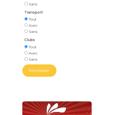
Sans
Transport
Tout
Avec
Sans
Clubs
Tout
Avec
Sans
Réinitialiser