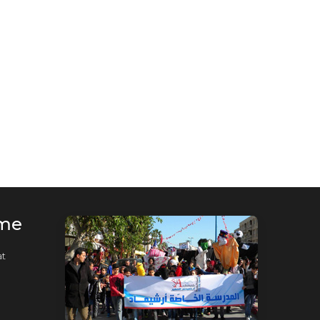
rme
t