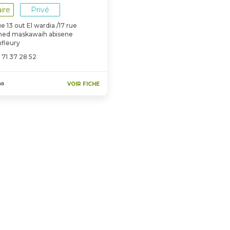
ire
Privé
ue 13 out El wardia /17 rue
ed maskawaih abisene
fleury
 71 37 28 52
na
VOIR FICHE