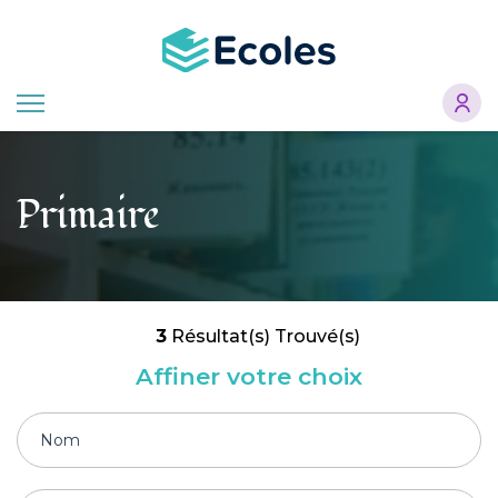
Aller
au
contenu
principal
Primaire
3
Résultat(s) Trouvé(s)
Affiner votre choix