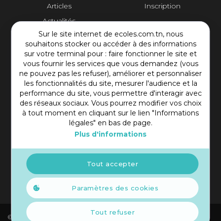
Articles
Inscription
Actualités
Sur le site internet de ecoles.com.tn, nous
Contact Plateforme
souhaitons stocker ou accéder à des informations
sur votre terminal pour : faire fonctionner le site et
vous fournir les services que vous demandez (vous
Rue Mohamed Shim, Rbat Monastir 5000 Tunisie
ne pouvez pas les refuser), améliorer et personnaliser
+216 97 50 60 54
les fonctionnalités du site, mesurer l'audience et la
contact@ecoles.com.tn
performance du site, vous permettre d'interagir avec
des réseaux sociaux. Vous pourrez modifier vos choix
à tout moment en cliquant sur le lien "Informations
légales" en bas de page.
Plus d'informations
Tout accepter
Paramètres des cookies
Tout refuser
© 2021 Copyright Ecoles. Tous droits réservés.