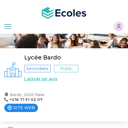
Aller
au
contenu
principal
Lycée Bardo
Secondaire
Public
Laisser un avis
Bardo , 2000
Tunis
+216 71 51 02 07
SITE WEB