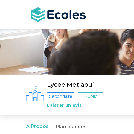
Aller
au
contenu
principal
Lycée Metlaoui
Secondaire
Public
Laisser un avis
A Propos
Plan d'accès