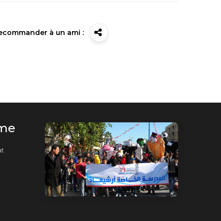
ecommander à un ami :
rme
t