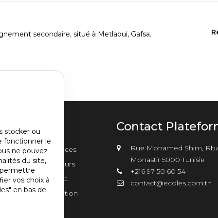
R
gnement secondaire, situé à Metlaoui, Gafsa.
u
Contact Platefo
s stocker ou
e fonctionner le
nu
Rue Mohamed Shim, Rba
sements
Annonces
vous ne pouvez
er2
Monastir 5000 Tunisie
alités du site,
Concours
s permettre
+216 97 50 60 54
Contact
ier vos choix à
contact@ecoles.com.tn
les" en bas de
Inscription
s