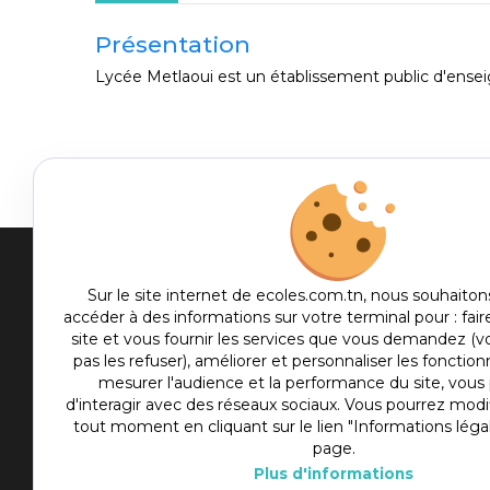
Présentation
Lycée Metlaoui est un établissement public d'ensei
Men
Sur le site internet de ecoles.com.tn, nous souhaiton
accéder à des informations sur votre terminal pour : fair
me
Etablis
site et vous fournir les services que vous demandez (
foot
pas les refuser), améliorer et personnaliser les fonctionn
Culture
mesurer l'audience et la performance du site, vou
Sport
d'interagir avec des réseaux sociaux. Vous pourrez modif
tout moment en cliquant sur le lien "Informations léga
Articles
page.
Actualité
Plus d'informations