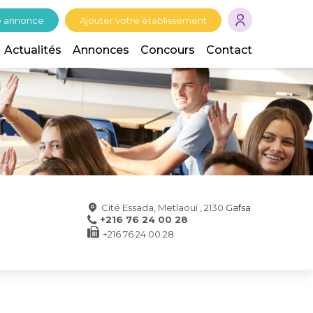
e annonce
Ajouter votre établissement
Actualités
Annonces
Concours
Contact
Cité Essada, Metlaoui , 2130
Gafsa
+216 76 24 00 28
+216 76 24 00 28