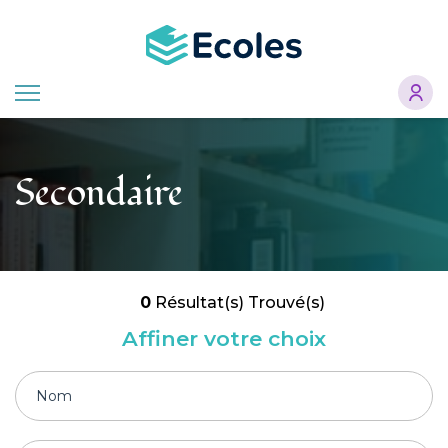
Aller
au
contenu
principal
Secondaire
0
Résultat(s) Trouvé(s)
Affiner votre choix