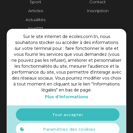
Sport
Contact
Articles
Inscription
Actualités
Slot777
Sur le site internet de ecoles.com.tn, nous
Contact Plateforme
souhaitons stocker ou accéder à des informations
sur votre terminal pour : faire fonctionner le site et
vous fournir les services que vous demandez (vous
Rue Mohamed Shim, Rbat Monastir 5000 Tunisie
ne pouvez pas les refuser), améliorer et personnaliser
+216 97 50 60 54
les fonctionnalités du site, mesurer l'audience et la
contact@ecoles.com.tn
performance du site, vous permettre d'interagir avec
des réseaux sociaux. Vous pourrez modifier vos choix
à tout moment en cliquant sur le lien "Informations
légales" en bas de page.
Plus d'informations
Tout accepter
Paramètres des cookies