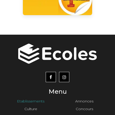
menu
footer2
Menu
Etablissements
Annonces
Culture
Concours