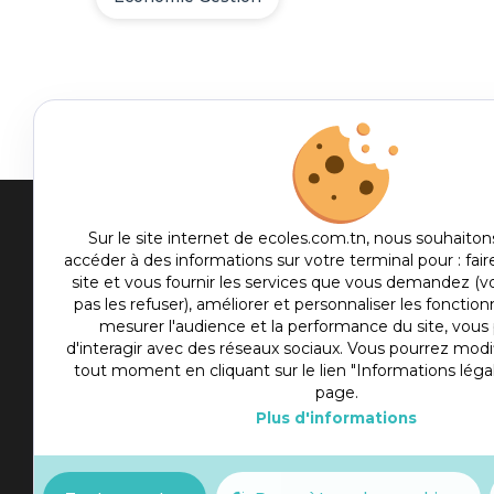
Men
Sur le site internet de ecoles.com.tn, nous souhaiton
accéder à des informations sur votre terminal pour : fair
me
site et vous fournir les services que vous demandez (
Etablis
foot
pas les refuser), améliorer et personnaliser les fonctionn
Culture
mesurer l'audience et la performance du site, vou
d'interagir avec des réseaux sociaux. Vous pourrez modif
Sport
tout moment en cliquant sur le lien "Informations léga
Articles
page.
Plus d'informations
Actualité
Slot777