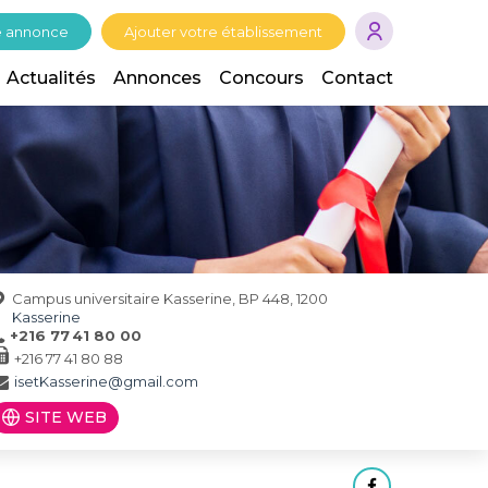
e annonce
Ajouter votre établissement
Actualités
Annonces
Concours
Contact
Campus universitaire Kasserine, BP 448, 1200
Kasserine
+216 77 41 80 00
+216 77 41 80 88
isetKasserine@gmail.com
SITE WEB