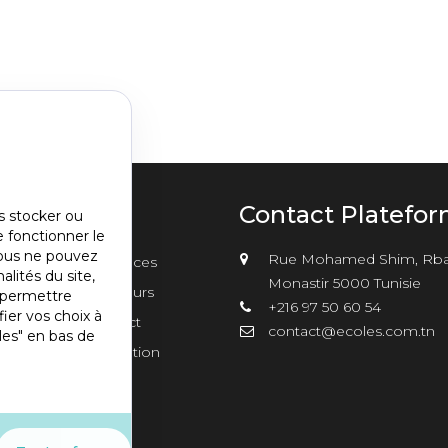
u
Contact Platefo
s stocker ou
e fonctionner le
nu
vous ne pouvez
Rue Mohamed Shim, Rba
sements
Annonces
er2
alités du site,
Monastir 5000 Tunisie
Concours
s permettre
+216 97 50 60 54
ier vos choix à
Contact
contact@ecoles.com.tn
les" en bas de
Inscription
s