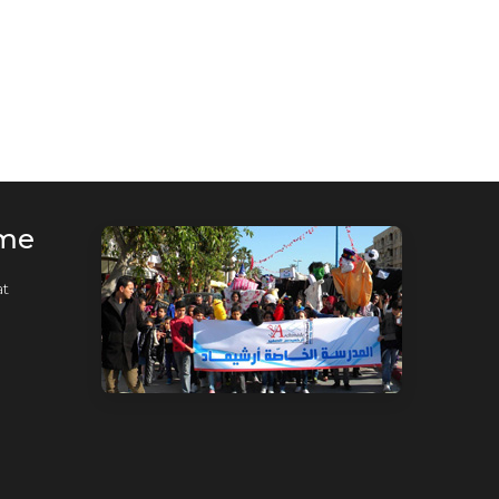
rme
t